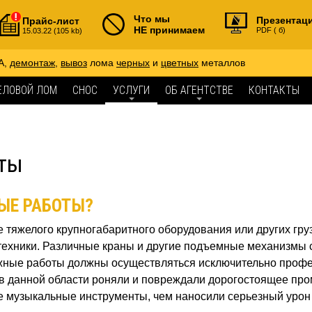
Что мы
Презентац
Прайс-лист
НЕ принимаем
PDF ( б)
15.03.22 (105 kb)
А,
демонтаж
,
вывоз
лома
черных
и
цветных
металлов
ЕЛОВОЙ ЛОМ
СНОС
УСЛУГИ
ОБ АГЕНТСТВЕ
КОНТАКТЫ
ты
ЫЕ РАБОТЫ?
е тяжелого крупногабаритного оборудования или других гру
техники. Различные краны и другие подъемные механизмы 
ажные работы должны осуществляться исключительно профес
ы в данной области роняли и повреждали дорогостоящее п
е музыкальные инструменты, чем наносили серьезный урон 