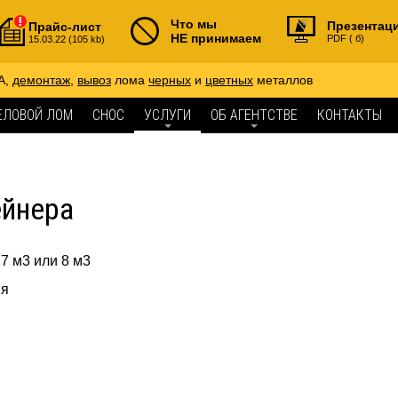
Что мы
Презентац
Прайс-лист
НЕ принимаем
PDF ( б)
15.03.22 (105 kb)
А,
демонтаж
,
вывоз
лома
черных
и
цветных
металлов
ЕЛОВОЙ ЛОМ
СНОС
УСЛУГИ
ОБ АГЕНТСТВЕ
КОНТАКТЫ
ейнера
7 м3 или 8 м3
ия